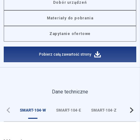
Dobór urządzeń
Materiały do pobrania
Zapytanie ofertowe
Pobierz całą zawartość strony
Dane techniczne
SMART-104-W
SMART-104-E
SMART-104-Z
SMART