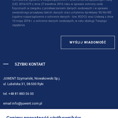
(UE) 2016/679 z dnia 27 kwietnia 2016 roku w sprawie ochrony osób
fizycznych w związku z przetwarzaniem danych osobowych i w sprawie
swobodnego przepływu takich danych oraz uchylenia dyrektywy 95/46/WE
(ogólne rozporządzenie o ochronie danych - tzw. RODO) oraz Ustawą z dnia
10 maja 2018 r. o ochronie danych osobowych, w celu obsługi Twojego
zapytania.
WYŚLIJ WIADOMOŚĆ
SZYBKI KONTAKT
JUWENT Szymański, Nowakowski Sp.j.
ul. Lubelska 31, 08-500 Ryki
tel.
+48 81 883 56 00
email
info@juwent.com.pl
Strona główna
Cenimy prywatność użytkowników