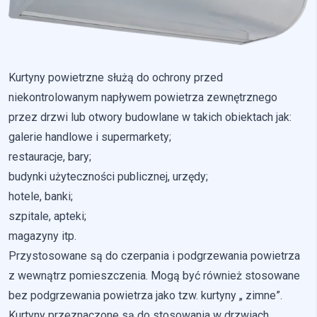
Pliki cookie dotyczące preferencji umożliwiają stronie
zapamiętanie informacji, które zmieniają wygląd lub
funkcjonowanie strony, np. preferowany język lub region, w
którym znajduje się użytkownik.
Kurtyny powietrzne służą do ochrony przed
Statystyka
niekontrolowanym napływem powietrza zewnętrznego
Statystyczne pliki cookie pomagają właścicielem stron
przez drzwi lub otwory budowlane w takich obiektach jak:
internetowych zrozumieć, w jaki sposób różni użytkownicy
galerie handlowe i supermarkety;
zachowują się na stronie, gromadząc i zgłaszając anonimowe
informacje.
restauracje, bary;
budynki użyteczności publicznej, urzędy;
Marketing
hotele, banki;
szpitale, apteki;
Marketingowe pliki cookie stosowane są w celu śledzenia
użytkowników na stronach internetowych. Celem jest
magazyny itp.
wyświetlanie reklam, które są istotne i interesujące dla
Przystosowane są do czerpania i podgrzewania powietrza
poszczególnych użytkowników i tym samym bardziej cenne dla
wydawców i reklamodawców strony trzeciej.
z wewnątrz pomieszczenia. Mogą być również stosowane
bez podgrzewania powietrza jako tzw. kurtyny „ zimne”.
Nieklasyfikowane
Kurtyny przeznaczone są do stosowania w drzwiach