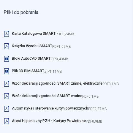
Pliki do pobrania
Karta Katalogowa SMART
PDF
1,24MB
Książka Wyrobu SMART
PDF
1,09MB
Bloki AutoCAD SMART
ZIP
0,43MB
Plik 3D BIM SMART
ZIP
1,11MB
Wzór deklaracji zgodności SMART zimne, elektryczne
PDF
0,1MB
Wzór deklaracji zgodności SMART wodne
PDF
0,1MB
Automatyka i sterowanie kurtyn powietrznych
PDF
2,37MB
Atest Higieniczny PZH - Kurtyny Powietrzne
PDF
0,9MB