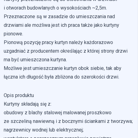
i otworach budowlanych o wysokościach ~2,5m.
Nieklasyfikowane pliki cookie, to pliki, które są w procesie
klasyfikowania, wraz z dostawcami poszczególnych
Przeznaczone są w zasadzie do umieszczania nad
ciasteczek.
drzwiami ale możliwa jest ich praca także jako kurtyny
pionowe.
Odrzuć
Pionową pozycję pracy kurtyn należy każdorazowo
uzgadniać z producentem określając z której strony drzwi
Zapisz moje preferencje
ma być umieszczona kurtyna.
Akceptuj wszystko
Możliwe jest umieszczanie kurtyn obok siebie, tak aby
łączna ich długość była zbliżona do szerokości drzwi.
Opis produktu
Kurtyny składają się z:
obudowy z blachy stalowej malowanej proszkowo
ze szczeliną nawiewną i z bocznymi ściankami z tworzywa;
nagrzewnicy wodnej lub elektrycznej;