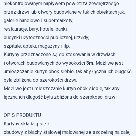
niekontrolowanym napływem powietrza zewnętrznego
Nieklasyfikowane pliki cookie, to pliki, które są w procesie
przez drzwi lub otwory budowlane w takich obiektach jak:
klasyfikowania, wraz z dostawcami poszczególnych
galerie handlowe i supermarkety;
ciasteczek.
restauracje, bary, hotele, banki;
budynki użyteczności publicznej, urzędy;
Odrzuć
szpitale, apteki, magazyny i itp.
Zapisz moje preferencje
Kurtyny przeznaczone są do stosowania w drzwiach
i otworach budowlanych do wysokości
3m.
Możliwe jest
Akceptuj wszystko
umieszczanie kurtyn obok siebie, tak aby łączna ich długość
była zbliżona do szerokości drzwi.
Możliwe jest umieszczanie kurtyn obok siebie, tak aby
łączna ich długość była zbliżona do szerokości drzwi.
OPIS PRODUKTU
Kurtyny składają się z:
obudowy z blachy stalowej malowanej ze szczeliną na całej