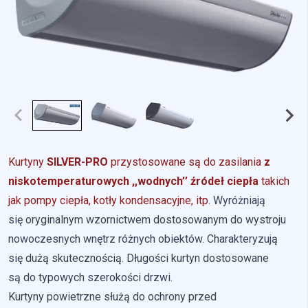
Pliki cookie dotyczące preferencji umożliwiają stronie
zapamiętanie informacji, które zmieniają wygląd lub
funkcjonowanie strony, np. preferowany język lub region, w
którym znajduje się użytkownik.
Statystyka
Statystyczne pliki cookie pomagają właścicielem stron
internetowych zrozumieć, w jaki sposób różni użytkownicy
zachowują się na stronie, gromadząc i zgłaszając anonimowe
informacje.
Kurtyny
SILVER-PRO
przystosowane są do zasilania
z
niskotemperaturowych ,,wodnych’’ źródeł ciepła
takich
Marketing
jak pompy ciepła, kotły kondensacyjne, itp.
Wyróżniają
Marketingowe pliki cookie stosowane są w celu śledzenia
się oryginalnym wzornictwem dostosowanym do wystroju
użytkowników na stronach internetowych. Celem jest
nowoczesnych wnętrz różnych obiektów. Charakteryzują
wyświetlanie reklam, które są istotne i interesujące dla
poszczególnych użytkowników i tym samym bardziej cenne dla
się dużą skutecznością. Długości kurtyn dostosowane
wydawców i reklamodawców strony trzeciej.
są do typowych szerokości drzwi.
Kurtyny powietrzne służą do ochrony przed
Nieklasyfikowane