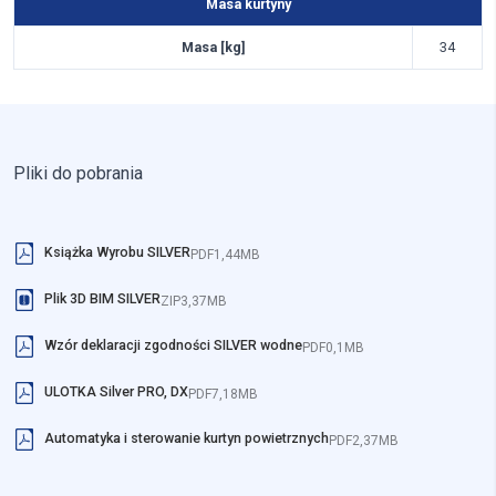
Masa kurtyny
Masa kurtyny
Masa kurtyny
Masa [kg]
Masa [kg]
Masa [kg]
34
45
66
Pliki do pobrania
Książka Wyrobu SILVER
PDF
1,44MB
Plik 3D BIM SILVER
ZIP
3,37MB
Wzór deklaracji zgodności SILVER wodne
PDF
0,1MB
ULOTKA Silver PRO, DX
PDF
7,18MB
Automatyka i sterowanie kurtyn powietrznych
PDF
2,37MB