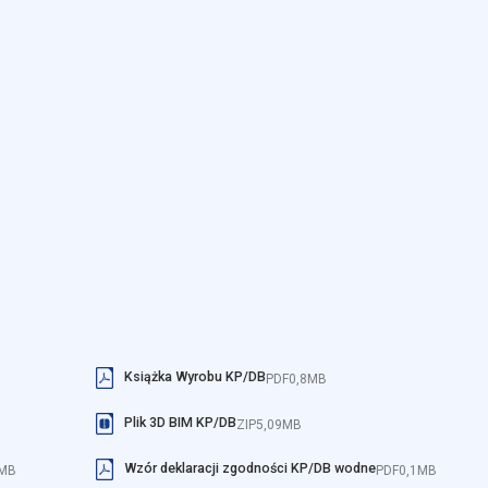
ookie nie przechowują żadnych danych umożliwiających identyfikację oso
erencji umożliwiają stronie zapamiętanie informacji, które zmieniają wy
k lub region, w którym znajduje się użytkownik.
omagają właścicielem stron internetowych zrozumieć, w jaki sposób ró
 zgłaszając anonimowe informacje.
stosowane są w celu śledzenia użytkowników na stronach internetowych
interesujące dla poszczególnych użytkowników i tym samym bardziej ce
Książka Wyrobu KP/DB
PDF
0,8MB
iej.
Plik 3D BIM KP/DB
ZIP
5,09MB
Wzór deklaracji zgodności KP/DB wodne
1MB
PDF
0,1MB