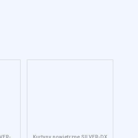
czególnych ciasteczek.
eptuj wszystko
LVER-
Kurtyny powietrzne SILVER-DX