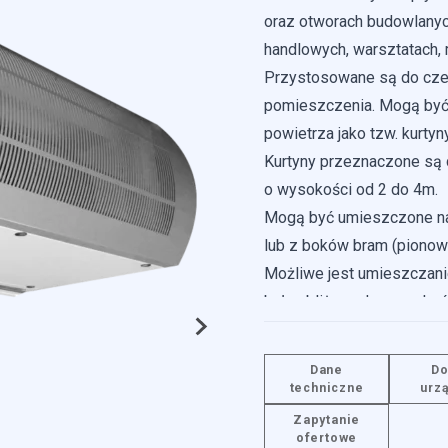
oraz otworach budowlanyc
handlowych, warsztatach, 
Przystosowane są do czer
pomieszczenia. Mogą być
powietrza jako tzw. kurtyn
Kurtyny przeznaczone są 
o wysokości od 2 do 4m.
Mogą być umieszczone na
lub z boków bram (pionowa
Możliwe jest umieszczanie
była zbliżona do szerokoś
Kurtyny mogą zostać dos
do umieszczenia w strop
Dane
Do
techniczne
urz
OPIS PRODUKTU
Zapytanie
ofertowe
Kurtyny składają się z: