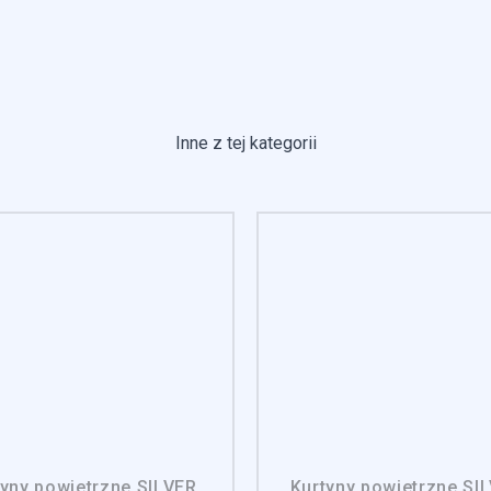
e, to pliki, które są w procesie klasyfikowania, wraz z dostawcami posz
Zapisz moje preferencje
Akc
Inne z tej kategorii
tyny powietrzne SILVER
Kurtyny powietrzne SI