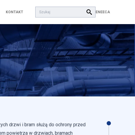
Szukaj:
EN
EECA
KONTAKT
ych drzwi i bram służą do ochrony przed
em powietrza w drzwiach, bramach