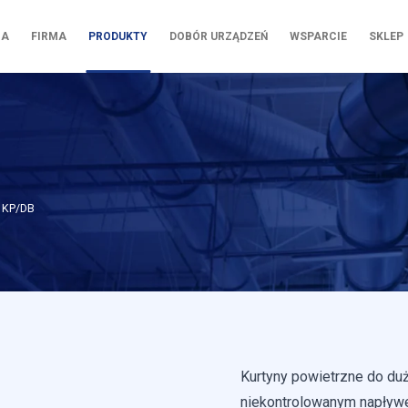
NA
FIRMA
PRODUKTY
DOBÓR URZĄDZEŃ
WSPARCIE
SKLEP
e KP/DB
Kurtyny powietrzne do duż
niekontrolowanym napływ