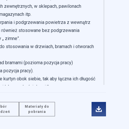
h zewnętrznych, w sklepach, pawilonach
magazynach itp.
pania i podgrzewania powietrza z wewnątrz
 również stosowane bez podgrzewania
y „ zimne”.
do stosowania w drzwiach, bramach i otworach
d bramami (pozioma pozycja pracy)
 pozycja pracy).
 kurtyn obok siebie, tak aby łączna ich długość
ci lub wysokości drzwi/bramy.
tarczone w wykonaniu przeznaczonym
ie podwieszonym.
bór
Materiały do
ądzeń
pobrania