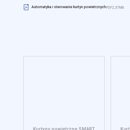
Nieklasyfikowane pliki cooki
Automatyka i sterowanie kurtyn powietrznych
PDF
2,37MB
Odrzuć
Kurtyny powietrzne SMART
Kur