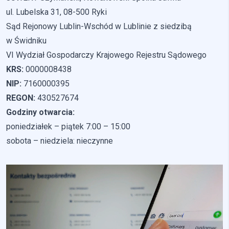
Pliki cookie dotyczące preferencji umożliwiają stronie
zapamiętanie informacji, które zmieniają wygląd lub
ul. Lubelska 31, 08-500 Ryki
funkcjonowanie strony, np. preferowany język lub region, w
Sąd Rejonowy Lublin-Wschód w Lublinie z siedzibą
którym znajduje się użytkownik.
w Świdniku
VI Wydział Gospodarczy Krajowego Rejestru Sądowego
Statystyka
KRS:
0000008438
Statystyczne pliki cookie pomagają właścicielem stron
NIP:
7160000395
internetowych zrozumieć, w jaki sposób różni użytkownicy
REGON:
430527674
zachowują się na stronie, gromadząc i zgłaszając anonimowe
informacje.
Godziny otwarcia:
poniedziałek – piątek 7:00 – 15:00
Marketing
sobota – niedziela: nieczynne
Marketingowe pliki cookie stosowane są w celu śledzenia
użytkowników na stronach internetowych. Celem jest
wyświetlanie reklam, które są istotne i interesujące dla
poszczególnych użytkowników i tym samym bardziej cenne dla
wydawców i reklamodawców strony trzeciej.
Nieklasyfikowane