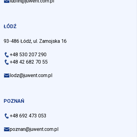
lublin@juwent.com.pl
ŁÓDŹ
93-486 Łódź, ul. Zamojska 16
+48 530 207 290
+48 42 682 70 55
lodz@juwent.com.pl
POZNAŃ
+48 692 473 053
poznan@juwent.com.pl