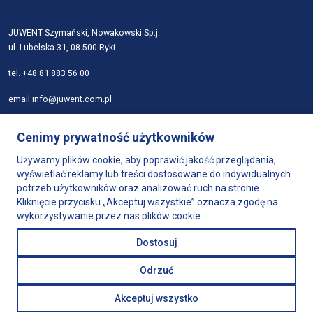
JUWENT Szymański, Nowakowski Sp.j.
ul. Lubelska 31, 08-500 Ryki
tel.
+48 81 883 56 00
email
info@juwent.com.pl
Strona główna
Cenimy prywatność użytkowników
Firma
Produkty
Używamy plików cookie, aby poprawić jakość przeglądania,
wyświetlać reklamy lub treści dostosowane do indywidualnych
Dobór urządzeń
potrzeb użytkowników oraz analizować ruch na stronie.
Wsparcie
Kliknięcie przycisku „Akceptuj wszystkie” oznacza zgodę na
Sklep
wykorzystywanie przez nas plików cookie.
Kontakt
Dostosuj
Polityka prywatności
Odrzuć
Akceptuj wszystko
Projekt i realizacja:
Webtom.pl © 2023