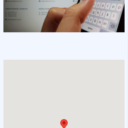
Nieklasyfikowane pliki cookie, to pliki, które są w procesie
klasyfikowania, wraz z dostawcami poszczególnych
ciasteczek.
Odrzuć
Zapisz moje preferencje
Akceptuj wszystko