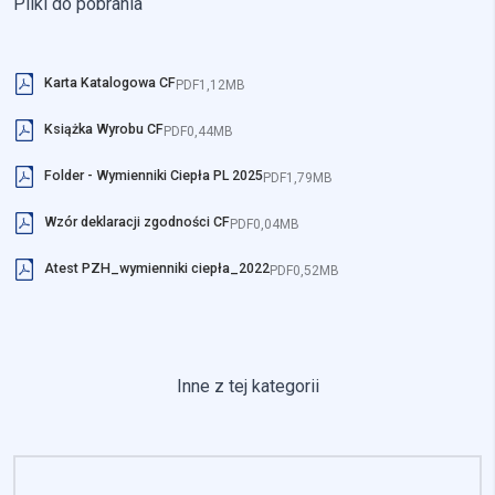
Pliki do pobrania
Karta Katalogowa CF
PDF
1,12MB
Książka Wyrobu CF
PDF
0,44MB
Folder - Wymienniki Ciepła PL 2025
PDF
1,79MB
Wzór deklaracji zgodności CF
PDF
0,04MB
Atest PZH_wymienniki ciepła_2022
PDF
0,52MB
Inne z tej kategorii