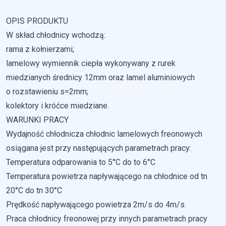
Nieklasyfikowane pliki cookie, to pliki, które są w procesie
OPIS PRODUKTU
klasyfikowania, wraz z dostawcami poszczególnych
W skład chłodnicy wchodzą:
ciasteczek.
rama z kołnierzami;
lamelowy wymiennik ciepła wykonywany z rurek
Odrzuć
miedzianych średnicy 12mm oraz lamel aluminiowych
Zapisz moje preferencje
o rozstawieniu s=2mm;
kolektory i króćce miedziane.
Akceptuj wszystko
WARUNKI PRACY
Wydajność chłodnicza chłodnic lamelowych freonowych
osiągana jest przy następujących parametrach pracy:
Temperatura odparowania to 5°C do to 6°C
Temperatura powietrza napływającego na chłodnice od tn
20°C do tn 30°C
Prędkość napływającego powietrza 2m/s do 4m/s.
Praca chłodnicy freonowej przy innych parametrach pracy