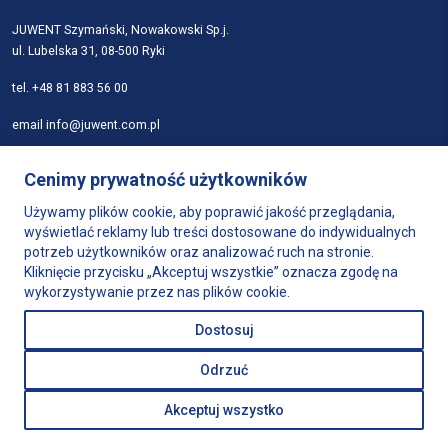
JUWENT Szymański, Nowakowski Sp.j.
ul. Lubelska 31, 08-500 Ryki
tel.
+48 81 883 56 00
email
info@juwent.com.pl
Strona główna
Cenimy prywatność użytkowników
Firma
Używamy plików cookie, aby poprawić jakość przeglądania,
Produkty
wyświetlać reklamy lub treści dostosowane do indywidualnych
Dobór urządzeń
potrzeb użytkowników oraz analizować ruch na stronie.
Wsparcie
Kliknięcie przycisku „Akceptuj wszystkie” oznacza zgodę na
Sklep
wykorzystywanie przez nas plików cookie.
Kontakt
Dostosuj
Polityka prywatności
Odrzuć
Akceptuj wszystko
Projekt i realizacja:
Webtom.pl © 2023