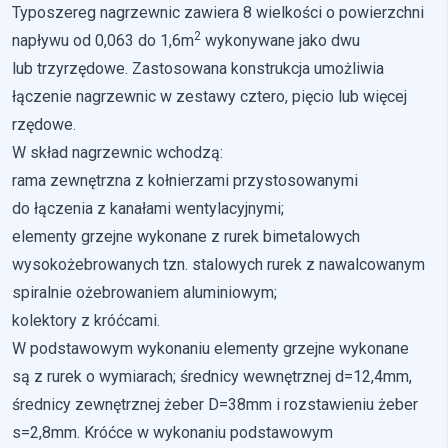
Typoszereg nagrzewnic zawiera 8 wielkości o powierzchni
Nieklasyfikowane pliki cookie, to pliki, które są w procesie
2
napływu od 0,063 do 1,6m
wykonywane jako dwu
klasyfikowania, wraz z dostawcami poszczególnych
lub trzyrzędowe. Zastosowana konstrukcja umożliwia
ciasteczek.
łączenie nagrzewnic w zestawy cztero, pięcio lub więcej
rzędowe.
Odrzuć
W skład nagrzewnic wchodzą:
Zapisz moje preferencje
rama zewnętrzna z kołnierzami przystosowanymi
do łączenia z kanałami wentylacyjnymi;
Akceptuj wszystko
elementy grzejne wykonane z rurek bimetalowych
wysokożebrowanych tzn. stalowych rurek z nawalcowanym
spiralnie ożebrowaniem aluminiowym;
kolektory z króćcami.
W podstawowym wykonaniu elementy grzejne wykonane
są z rurek o wymiarach; średnicy wewnętrznej d=12,4mm,
średnicy zewnętrznej żeber D=38mm i rozstawieniu żeber
s=2,8mm. Króćce w wykonaniu podstawowym