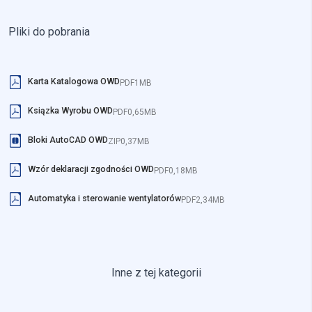
Pliki do pobrania
Karta Katalogowa OWD
PDF
1MB
Ksiązka Wyrobu OWD
PDF
0,65MB
Bloki AutoCAD OWD
ZIP
0,37MB
Wzór deklaracji zgodności OWD
PDF
0,18MB
Automatyka i sterowanie wentylatorów
PDF
2,34MB
Inne z tej kategorii