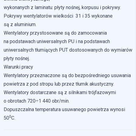
wykonanych z laminatu: płyty nośnej, korpusu i pokrywy.
Nieklasyfikowane pliki cookie, to pliki, które są w procesie
Pokrywy wentylatorów wielkości 31 i 35 wykonane
klasyfikowania, wraz z dostawcami poszczególnych
ciasteczek.
są z aluminium.
Wentylatory przystosowane są do zamocowania
Odrzuć
na podstawach uniwersalnych PU i na podstawach
uniwersalnych tłumiących PUT dostosowanych do wymiarów
Zapisz moje preferencje
płyty nośnej.
Akceptuj wszystko
Warunki pracy
Wentylatory przeznaczone są do bezpośredniego usuwania
powietrza z pod stropu lub przez tłumik akustyczny.
Wentylatory dostarczane są z silnikami trójfazowymi
o obrotach 720÷1 440 obr/min.
Dopuszczalna temperatura usuwanego powietrza wynosi
0
50
C.