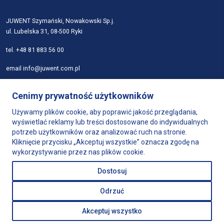
JUWENT Szymański, Nowakowski Sp.j.
ul. Lubelska 31, 08-500 Ryki
tel.
+48 81 883 56 00
email
info@juwent.com.pl
Strona główna
Cenimy prywatność użytkowników
Firma
Produkty
Używamy plików cookie, aby poprawić jakość przeglądania,
wyświetlać reklamy lub treści dostosowane do indywidualnych
Dobór urządzeń
potrzeb użytkowników oraz analizować ruch na stronie.
Wsparcie
Kliknięcie przycisku „Akceptuj wszystkie” oznacza zgodę na
Sklep
wykorzystywanie przez nas plików cookie.
Kontakt
Dostosuj
Polityka prywatności
Odrzuć
Akceptuj wszystko
Projekt i realizacja:
Webtom.pl © 2023