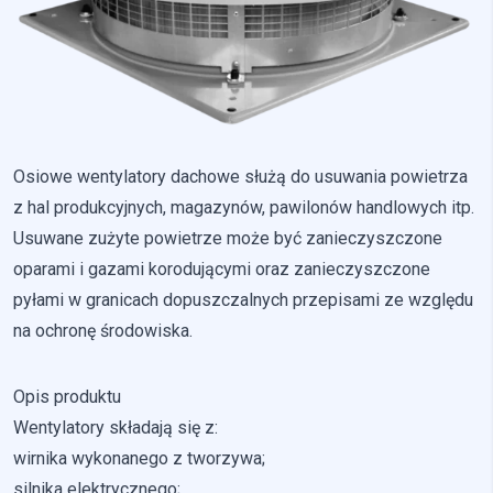
Pliki cookie dotyczące preferencji umożliwiają stronie
zapamiętanie informacji, które zmieniają wygląd lub
funkcjonowanie strony, np. preferowany język lub region, w
którym znajduje się użytkownik.
Statystyka
Statystyczne pliki cookie pomagają właścicielem stron
Osiowe wentylatory dachowe służą do usuwania powietrza
internetowych zrozumieć, w jaki sposób różni użytkownicy
z hal produkcyjnych, magazynów, pawilonów handlowych itp.
zachowują się na stronie, gromadząc i zgłaszając anonimowe
informacje.
Usuwane zużyte powietrze może być zanieczyszczone
oparami i gazami korodującymi oraz zanieczyszczone
Marketing
pyłami w granicach dopuszczalnych przepisami ze względu
na ochronę środowiska.
Marketingowe pliki cookie stosowane są w celu śledzenia
użytkowników na stronach internetowych. Celem jest
wyświetlanie reklam, które są istotne i interesujące dla
Opis produktu
poszczególnych użytkowników i tym samym bardziej cenne dla
Wentylatory składają się z:
wydawców i reklamodawców strony trzeciej.
wirnika wykonanego z tworzywa;
Nieklasyfikowane
silnika elektrycznego;