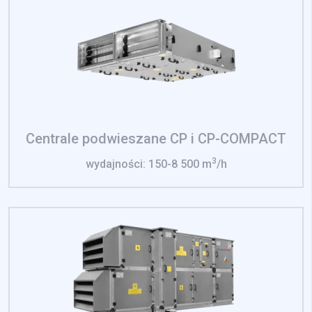
Nieklasyfikowane pliki cookie, to pliki, które są w procesie
klasyfikowania, wraz z dostawcami poszczególnych
ciasteczek.
Odrzuć
Zapisz moje preferencje
Centrale podwieszane CP i CP-COMPACT
Akceptuj wszystko
3
wydajności: 150-8 500 m
/h