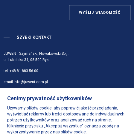
WYŚLIJ WIADOMOŚĆ
SZYBKI KONTAKT
JUWENT Szymański, Nowakowski Sp.j.
ul. Lubelska 31, 08-500 Ryki
tel.
+48 81 883 56 00
email
info@juwent.com.pl
Strona główna
Cenimy prywatność użytkowników
Firma
Używamy plików cookie, aby poprawić jakość przeglądania,
Produkty
wyświetlać reklamy lub treści dostosowane do indywidualnych
Dobór urządzeń
potrzeb użytkowników oraz analizować ruch na stronie.
Wsparcie
Kliknięcie przycisku „Akceptuj wszystkie” oznacza zgodę na
Sklep
wykorzystywanie przez nas plików cookie.