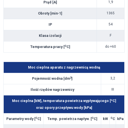
Prąd [A]
1,9
Obroty [min-1]
1365
IP
54
Klasa izolacji
F
O
Temperatura pracy [
C]
do +60
Moc cieplna aparatu z nagrzewnicą wodną
3
Pojemność wodna [dm
]
3,2
Ilość rzędów nagrzewnicy
III
o
Moc cieplna [kW], temperatura powietrza wypływającego [
C]
oraz opory przepływu wody [kPa]
O
O
O
Parametry wody [
C]
Temp. powietrza napływ. [
C]
kW
C
kPa