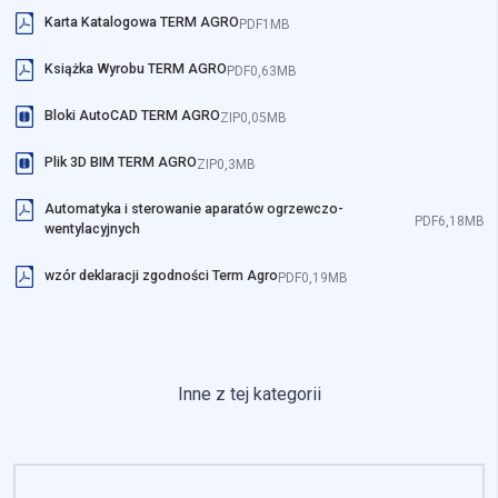
Karta Katalogowa TERM AGRO
PDF
1MB
Książka Wyrobu TERM AGRO
PDF
0,63MB
Bloki AutoCAD TERM AGRO
ZIP
0,05MB
Plik 3D BIM TERM AGRO
ZIP
0,3MB
Automatyka i sterowanie aparatów ogrzewczo-
PDF
6,18MB
wentylacyjnych
wzór deklaracji zgodności Term Agro
PDF
0,19MB
Inne z tej kategorii