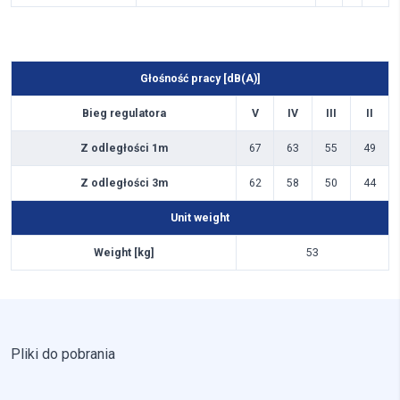
Głośność pracy [dB(A)]
Bieg regulatora
V
IV
III
II
Z odległości 1m
67
63
55
49
Z odległości 3m
62
58
50
44
Unit weight
Weight [kg]
53
Pliki do pobrania