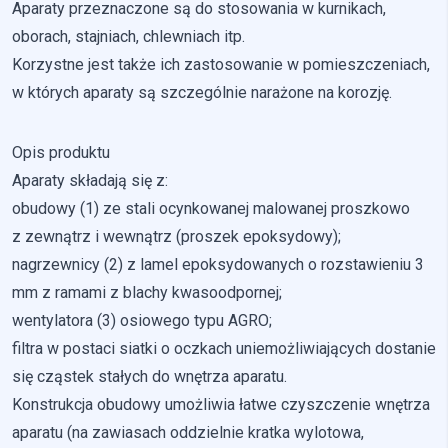
Aparaty przeznaczone są do stosowania w kurnikach,
Nieklasyfikowane pliki cookie, to pliki, które są w procesie
oborach, stajniach, chlewniach itp.
klasyfikowania, wraz z dostawcami poszczególnych
Korzystne jest także ich zastosowanie w pomieszczeniach,
ciasteczek.
w których aparaty są szczególnie narażone na korozję.
Odrzuć
Opis produktu
Zapisz moje preferencje
Aparaty składają się z:
obudowy (1) ze stali ocynkowanej malowanej proszkowo
Akceptuj wszystko
z zewnątrz i wewnątrz (proszek epoksydowy);
nagrzewnicy (2) z lamel epoksydowanych o rozstawieniu 3
mm z ramami z blachy kwasoodpornej;
wentylatora (3) osiowego typu AGRO;
filtra w postaci siatki o oczkach uniemożliwiających dostanie
się cząstek stałych do wnętrza aparatu.
Konstrukcja obudowy umożliwia łatwe czyszczenie wnętrza
aparatu (na zawiasach oddzielnie kratka wylotowa,