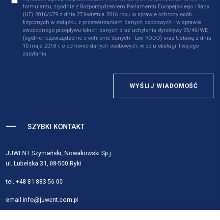
formularzu, zgodnie z Rozporządzeniem Parlamentu Europejskiego i Rady
(UE) 2016/679 z dnia 27 kwietnia 2016 roku w sprawie ochrony osób
fizycznych w związku z przetwarzaniem danych osobowych i w sprawie
swobodnego przepływu takich danych oraz uchylenia dyrektywy 95/46/WE
(ogólne rozporządzenie o ochronie danych - tzw. RODO) oraz Ustawą z dnia
10 maja 2018 r. o ochronie danych osobowych, w celu obsługi Twojego
zapytania.
WYŚLIJ WIADOMOŚĆ
SZYBKI KONTAKT
JUWENT Szymański, Nowakowski Sp.j.
ul. Lubelska 31, 08-500 Ryki
tel.
+48 81 883 56 00
email
info@juwent.com.pl
Strona główna