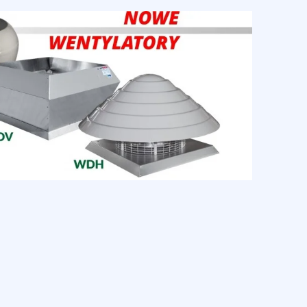
ściowe i analizować ruch w
łecznościowym, reklamowym i
b uzyskanymi podczas
dzie działać w zamierzony
by.
gląd lub funkcjonowanie
żni użytkownicy zachowują