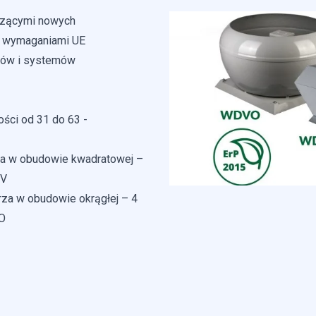
czącymi nowych
 do spersonalizowania treści i reklam, aby oferować funkcje społeczno
z wymaganiami UE
e o tym, jak korzystasz z naszej witryny, udostępniamy partnerom spo
gą połączyć te informacje z innymi danymi otrzymanymi od Ciebie lu
rów i systemów
ści od 31 do 63 -
 kluczowe znaczenie dla podstawowych funkcji witryny i witryna nie bę
ookie nie przechowują żadnych danych umożliwiających identyfikację oso
a w obudowie kwadratowej –
DV
a w obudowie okrągłej – 4
erencji umożliwiają stronie zapamiętanie informacji, które zmieniają wy
O
k lub region, w którym znajduje się użytkownik.
omagają właścicielem stron internetowych zrozumieć, w jaki sposób ró
 zgłaszając anonimowe informacje.