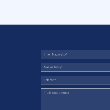
stosowane są w celu śledzenia użytkowników na stronach internetowych
interesujące dla poszczególnych użytkowników i tym samym bardziej ce
iej.
e, to pliki, które są w procesie klasyfikowania, wraz z dostawcami posz
Zapisz moje preferencje
Akc