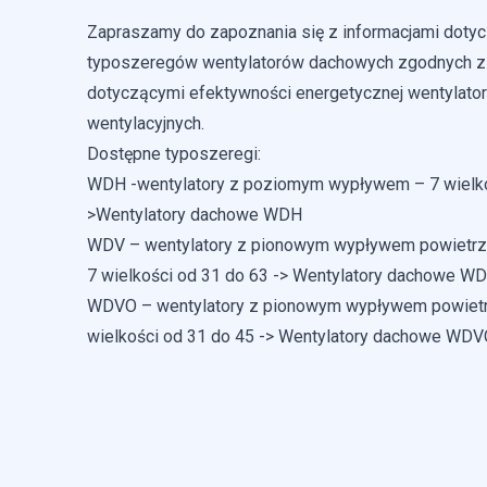
Zapraszamy do zapoznania się z informacjami doty
Wykorzystujemy pliki cookie
typoszeregów wentylatorów dachowych zgodnych 
naszej witrynie. Informacj
analitycznym. Partnerzy mo
dotyczącymi efektywności energetycznej wentylato
korzystania z ich usług.
wentylacyjnych.
Dostępne typoszeregi:
Niezbędne
WDH -wentylatory z poziomym wypływem – 7 wielko
Niezbędne pliki cookie mają
>
Wentylatory dachowe WDH
sposób bez nich. Te pliki c
WDV – wentylatory z pionowym wypływem powietrz
7 wielkości od 31 do 63 ->
Wentylatory dachowe W
Preferencje
WDVO – wentylatory z pionowym wypływem powietrz
Pliki cookie dotyczące pref
wielkości od 31 do 45 ->
Wentylatory dachowe WDV
strony, np. preferowany języ
Statystyka
Statystyczne pliki cookie p
się na stronie, gromadząc i