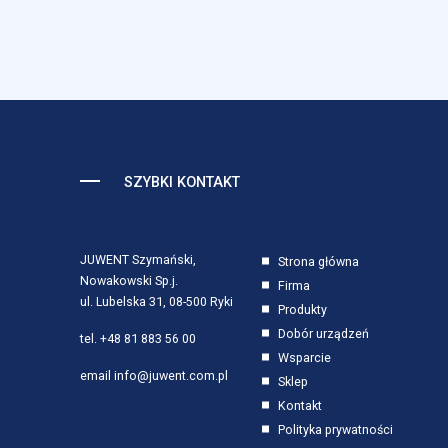
Marketing
Marketingowe pliki cookie 
reklam, które są istotne i 
reklamodawców strony trzec
Nieklasyfikowane
SZYBKI KONTAKT
Nieklasyfikowane pliki cooki
JUWENT Szymański,
Strona główna
Odrzuć
Nowakowski Sp.j.
Firma
ul. Lubelska 31, 08-500 Ryki
Produkty
Dobór urządzeń
tel.
+48 81 883 56 00
Wsparcie
email
info@juwent.com.pl
Sklep
Kontakt
Polityka prywatności