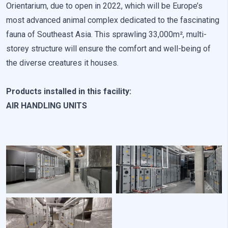
Orientarium, due to open in 2022, which will be Europe’s
most advanced animal complex dedicated to the fascinating
Неклассифицированные
fauna of Southeast Asia. This sprawling 33,000m², multi-
Неклассифицированные файлы cookie — это файлы,
storey structure will ensure the comfort and well-being of
которые находятся в процессе классификации вместе с
the diverse creatures it houses.
поставщиками отдельных cookies.
Products installed in this facility:
Отклонить
AIR HANDLING UNITS
Сохранить мои предпочтения
Принять все