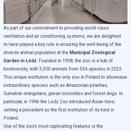
Предпочтения
Файлы cookie, связанные с предпочтениями, позволяют
сайту запоминать информацию, которая изменяет
внешний вид или функционирование сайта, например,
As part of our commitment to providing world-class
предпочтительный язык или регион, в котором находится
пользователь.
ventilation and air conditioning systems, we are delighted
to have played a key role in ensuring the well-being of the
Статистика
diverse animal population at the
Municipal Zoological
Garden in Łódź.
Founded in 1938, the zoo is a hub of
Статистические файлы cookie помогают владельцам веб-
сайтов понять, как разные пользователи взаимодействуют
biodiversity, with 3,350 animals from 554 species in 2022.
с сайтом, собирая и предоставляя анонимную
This unique institution is the only zoo in Poland to showcase
информацию.
extraordinary species such as Amazonian piranhas,
Sumatran orangutans, gavial crocodiles and forest dogs. In
Маркетинг
particular, in 1996 the Lodz Zoo introduced Asian lions,
Маркетинговые файлы cookie используются для
setting a precedent as the first institution of its kind in
отслеживания пользователей на веб-сайтах. Целью
Poland.
является показ рекламы, которая актуальна и интересна
для конкретных пользователей, и таким образом более
One of the zoo’s most captivating features is the
ценна для издателей и рекламодателей третьих сторон.