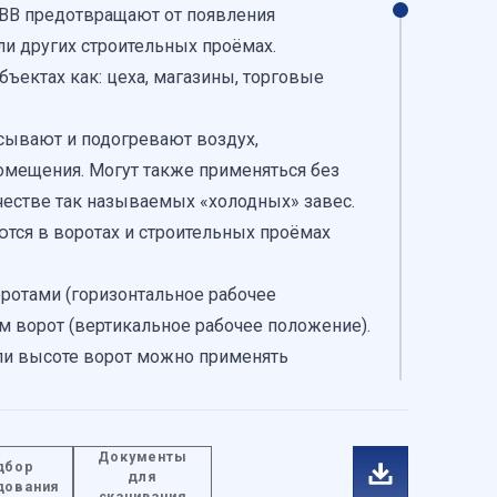
BB предотвращают от появления
ли других строительных проёмах.
бъектах как: цеха, магазины, торговые
ывают и подогревают воздух,
омещения. Могут также применяться без
честве так называемых «холодных» завес.
тся в воротах и строительных проёмах
ротами (горизонтальное рабочее
м ворот (вертикальное рабочее положение).
и высоте ворот можно применять
ряд.
Документы
дбор
для
ходят:
дования
скачивания