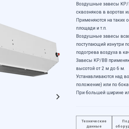
Воздушные завесы KP/
сквозняков в воротах и
Применяются на таких о
площади и т.п.
Воздушные завесы всас
поступающий изнутри п
подогрева воздуха в ка
Завесы KP/BB применяю
высотой от 2 м до 6 м.
Устанавливаются над во
положение) или по бока
При большей ширине ил
несколько завес в один 
КОНСТРУКЦИЯ
Технические
По
В конструкцию завесы в
данные
обору