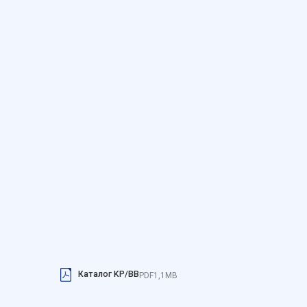
Сохранить мои предпочтения
Каталог KP/BB
PDF
1,1MB