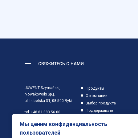
СВЯЖИТЕСЬ С НАМИ
JUWENT Szymański,
Продукты
Nowakowski Sp.j.
О компании
ul. Lubelska 31, 08-500 Ryki
Выбор продукта
Поддерживать
tel.
+48 81 883 56 00
Хранить
Мы ценим конфиденциальность
email
info@juwent.com.pl
Контакт
пользователей