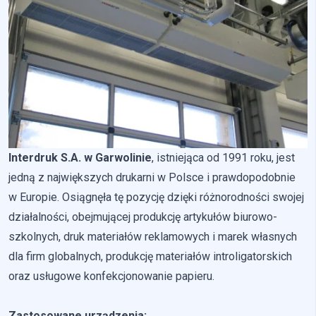
Pliki cookie dotyczące preferencji umożliwiają stronie
zapamiętanie informacji, które zmieniają wygląd lub
funkcjonowanie strony, np. preferowany język lub region, w
którym znajduje się użytkownik.
Statystyka
Statystyczne pliki cookie pomagają właścicielem stron
internetowych zrozumieć, w jaki sposób różni użytkownicy
zachowują się na stronie, gromadząc i zgłaszając anonimowe
informacje.
Interdruk S.A. w Garwolinie
, istniejąca od 1991 roku, jest
jedną z największych drukarni w Polsce i prawdopodobnie
Marketing
w Europie. Osiągnęła tę pozycję dzięki różnorodności swojej
działalności, obejmującej produkcję artykułów biurowo-
Marketingowe pliki cookie stosowane są w celu śledzenia
użytkowników na stronach internetowych. Celem jest
szkolnych, druk materiałów reklamowych i marek własnych
wyświetlanie reklam, które są istotne i interesujące dla
dla firm globalnych, produkcję materiałów introligatorskich
poszczególnych użytkowników i tym samym bardziej cenne dla
wydawców i reklamodawców strony trzeciej.
oraz usługowe konfekcjonowanie papieru.
Nieklasyfikowane
Zastosowane urządzenia: