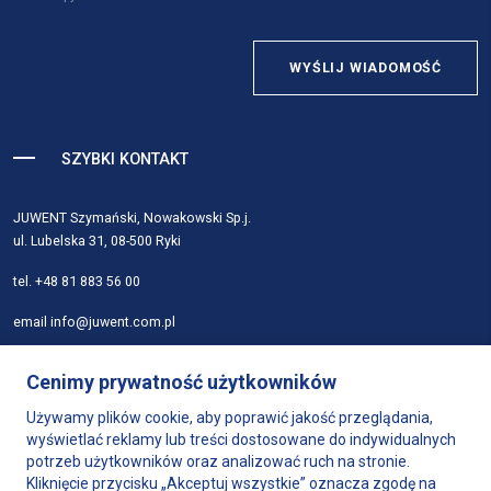
WYŚLIJ WIADOMOŚĆ
SZYBKI KONTAKT
JUWENT Szymański, Nowakowski Sp.j.
ul. Lubelska 31, 08-500 Ryki
tel.
+48 81 883 56 00
email
info@juwent.com.pl
Strona główna
Cenimy prywatność użytkowników
Firma
Produkty
Używamy plików cookie, aby poprawić jakość przeglądania,
wyświetlać reklamy lub treści dostosowane do indywidualnych
Dobór urządzeń
potrzeb użytkowników oraz analizować ruch na stronie.
Wsparcie
Kliknięcie przycisku „Akceptuj wszystkie” oznacza zgodę na