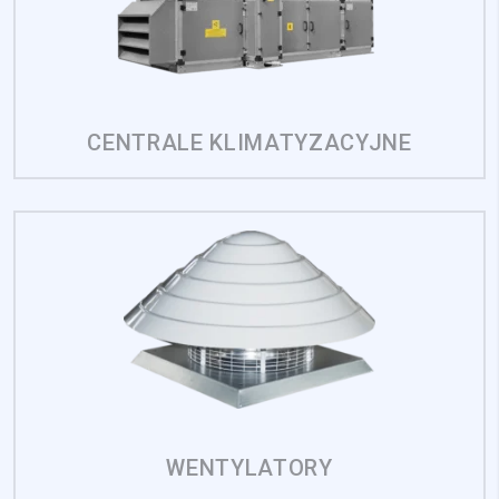
Pliki cookie dotyczące preferencji umożliwiają stronie
zapamiętanie informacji, które zmieniają wygląd lub
funkcjonowanie strony, np. preferowany język lub region, w
którym znajduje się użytkownik.
Statystyka
CENTRALE KLIMATYZACYJNE
Statystyczne pliki cookie pomagają właścicielem stron
internetowych zrozumieć, w jaki sposób różni użytkownicy
zachowują się na stronie, gromadząc i zgłaszając anonimowe
informacje.
Marketing
Marketingowe pliki cookie stosowane są w celu śledzenia
użytkowników na stronach internetowych. Celem jest
wyświetlanie reklam, które są istotne i interesujące dla
poszczególnych użytkowników i tym samym bardziej cenne dla
wydawców i reklamodawców strony trzeciej.
WENTYLATORY
Nieklasyfikowane