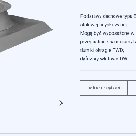
Podstawy dachowe typu B/
stalowej ocynkowanej.
Mogą być wyposażone w 
przepustnice samozamyk
tłumiki okrągłe TWD;
 do spersonalizowania treści i reklam, aby oferować funkcje społeczno
dyfuzory wlotowe DW
e o tym, jak korzystasz z naszej witryny, udostępniamy partnerom spo
gą połączyć te informacje z innymi danymi otrzymanymi od Ciebie lu
Dobór urządzeń
 kluczowe znaczenie dla podstawowych funkcji witryny i witryna nie bę
ookie nie przechowują żadnych danych umożliwiających identyfikację oso
erencji umożliwiają stronie zapamiętanie informacji, które zmieniają wy