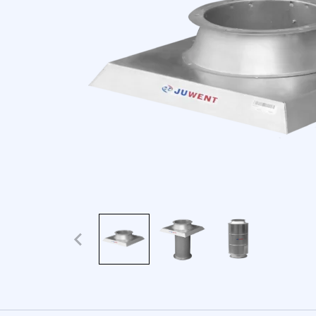
Wykorzystujemy pliki cookie
naszej witrynie. Informacj
analitycznym. Partnerzy mo
korzystania z ich usług.
Niezbędne
Niezbędne pliki cookie mają
sposób bez nich. Te pliki c
Preferencje
Pliki cookie dotyczące pref