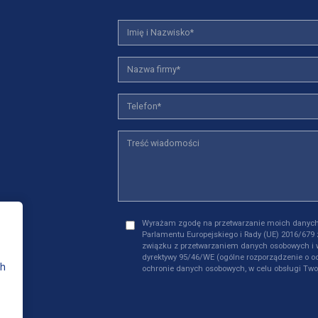
Wyrażam zgodę na przetwarzanie moich danych
Parlamentu Europejskiego i Rady (UE) 2016/679 
związku z przetwarzaniem danych osobowych i 
dyrektywy 95/46/WE (ogólne rozporządzenie o oc
ch
ochronie danych osobowych, w celu obsługi Two