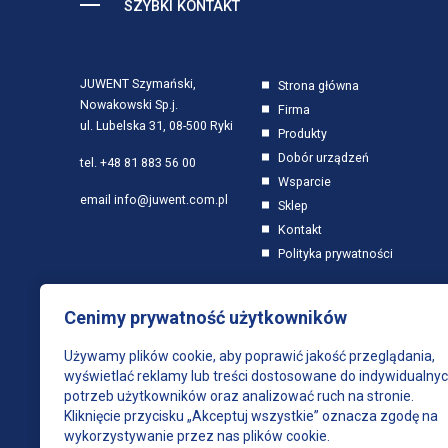
SZYBKI KONTAKT
JUWENT Szymański,
Strona główna
Nowakowski Sp.j.
Firma
ul. Lubelska 31, 08-500 Ryki
Produkty
Dobór urządzeń
tel.
+48 81 883 56 00
Wsparcie
email
info@juwent.com.pl
Sklep
Kontakt
Polityka prywatności
Cenimy prywatność użytkowników
Używamy plików cookie, aby poprawić jakość przeglądania,
wyświetlać reklamy lub treści dostosowane do indywidualny
potrzeb użytkowników oraz analizować ruch na stronie.
Kliknięcie przycisku „Akceptuj wszystkie” oznacza zgodę na
wykorzystywanie przez nas plików cookie.