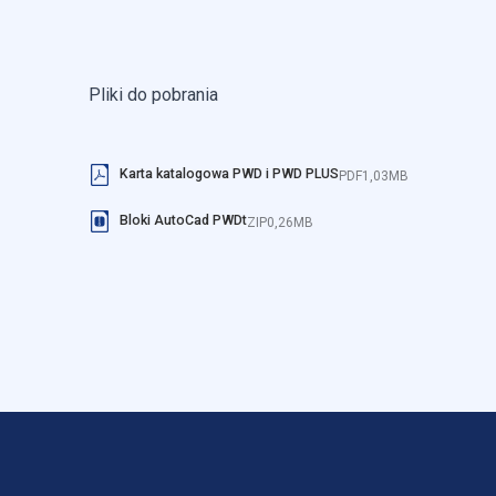
strony, np. preferowany języ
Statystyka
Pliki do pobrania
Statystyczne pliki cookie p
się na stronie, gromadząc i
Karta katalogowa PWD i PWD PLUS
PDF
1,03MB
Marketing
Bloki AutoCad PWDt
ZIP
0,26MB
Marketingowe pliki cookie 
reklam, które są istotne i 
reklamodawców strony trzec
Nieklasyfikowane
Nieklasyfikowane pliki cooki
Odrzuć