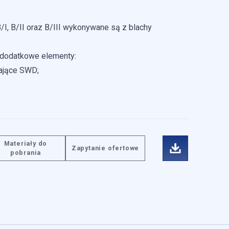
I, B/II oraz B/III wykonywane są z blachy
dodatkowe elementy:
ające SWD;
ściowe i analizować ruch w
łecznościowym, reklamowym i
b uzyskanymi podczas
Materiały do
Zapytanie ofertowe
pobrania
dzie działać w zamierzony
by.
gląd lub funkcjonowanie