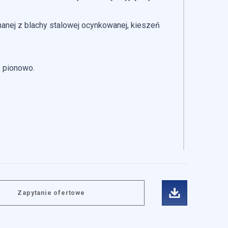
nanej z blachy stalowej ocynkowanej, kieszeń
 pionowo.
Zapytanie ofertowe
ściowe i analizować ruch w
łecznościowym, reklamowym i
b uzyskanymi podczas