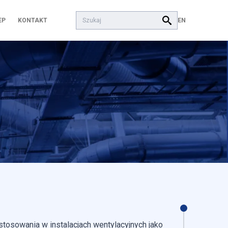
Szukaj:
EN
EP
KONTAKT
stosowania w instalacjach wentylacyjnych jako