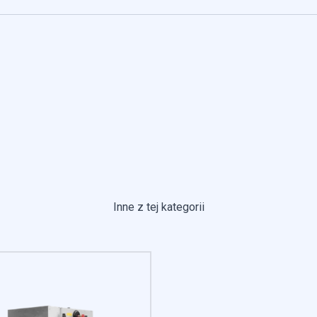
 kluczowe znaczenie dla podstawowych funkcji witryny i witryna nie bę
ookie nie przechowują żadnych danych umożliwiających identyfikację oso
erencji umożliwiają stronie zapamiętanie informacji, które zmieniają wy
k lub region, w którym znajduje się użytkownik.
Inne z tej kategorii
omagają właścicielem stron internetowych zrozumieć, w jaki sposób ró
 zgłaszając anonimowe informacje.