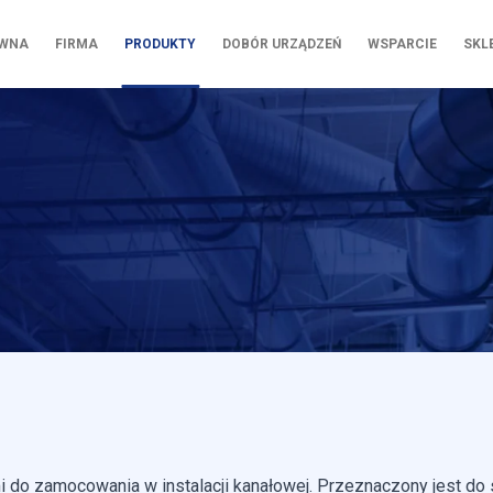
ÓWNA
FIRMA
PRODUKTY
DOBÓR URZĄDZEŃ
WSPARCIE
SKL
i do zamocowania w instalacji kanałowej. Przeznaczony jest do 