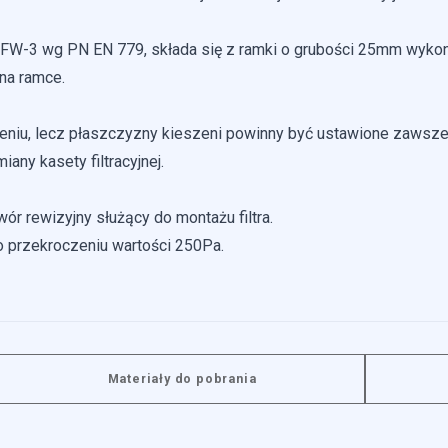
typ FW-3 wg PN EN 779, składa się z ramki o grubości 25mm wyko
na ramce.
eniu, lecz płaszczyzny kieszeni powinny być ustawione zawsze
ny kasety filtracyjnej.
wór rewizyjny służący do montażu filtra.
o przekroczeniu wartości 250Pa.
Materiały do pobrania
 do spersonalizowania treści i reklam, aby oferować funkcje społeczno
e o tym, jak korzystasz z naszej witryny, udostępniamy partnerom spo
gą połączyć te informacje z innymi danymi otrzymanymi od Ciebie lu