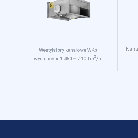
Marketingowe pliki cookie 
reklam, które są istotne i 
reklamodawców strony trzec
Nieklasyfikowane
Nieklasyfikowane pliki cooki
Kana
Wentylatory kanałowe WKp
3
wydajności: 1 450 – 7 100 m
/h
Odrzuć