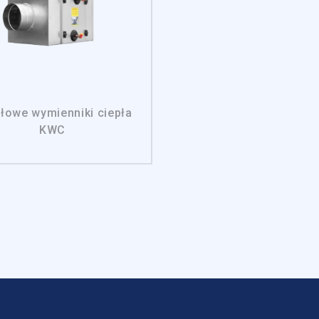
stosowane są w celu śledzenia użytkowników na stronach internetowych
interesujące dla poszczególnych użytkowników i tym samym bardziej ce
iej.
e, to pliki, które są w procesie klasyfikowania, wraz z dostawcami posz
łowe wymienniki ciepła
KWC
Zapisz moje preferencje
Akc