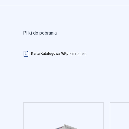
korzystania z ich usług.
Niezbędne
Niezbędne pliki cookie mają
Pliki do pobrania
sposób bez nich. Te pliki c
Preferencje
Karta Katalogowa WKp
PDF
1,53MB
Pliki cookie dotyczące pref
strony, np. preferowany języ
Statystyka
Statystyczne pliki cookie p
się na stronie, gromadząc i
Marketing