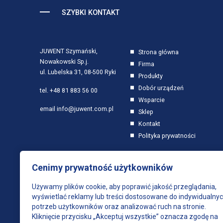
SZYBKI KONTAKT
JUWENT Szymański,
Strona główna
Nowakowski Sp.j.
Firma
ul. Lubelska 31, 08-500 Ryki
Produkty
Dobór urządzeń
tel.
+48 81 883 56 00
Wsparcie
email
info@juwent.com.pl
Sklep
Kontakt
Polityka prywatności
Cenimy prywatność użytkowników
Używamy plików cookie, aby poprawić jakość przeglądania,
wyświetlać reklamy lub treści dostosowane do indywidualny
potrzeb użytkowników oraz analizować ruch na stronie.
Kliknięcie przycisku „Akceptuj wszystkie” oznacza zgodę na