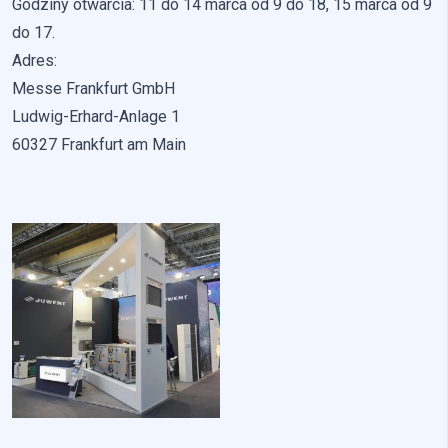
Godziny otwarcia: 11 do 14 marca od 9 do 18, 15 marca od 9
do 17.
Nieklasyfikowane pliki cookie, to pliki, które są w procesie
klasyfikowania, wraz z dostawcami poszczególnych
Adres:
ciasteczek.
Messe Frankfurt GmbH
Ludwig-Erhard-Anlage 1
Odrzuć
60327 Frankfurt am Main
Zapisz moje preferencje
Akceptuj wszystko