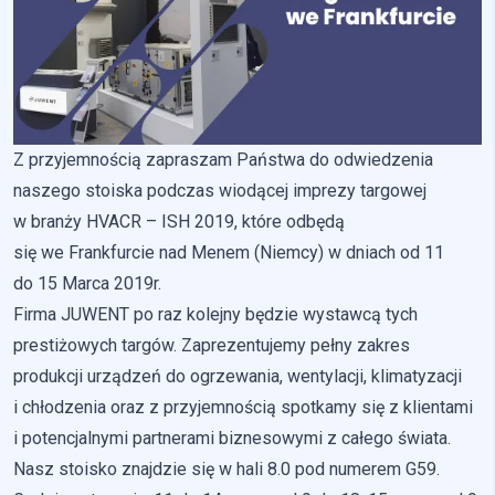
Pliki cookie dotyczące preferencji umożliwiają stronie
zapamiętanie informacji, które zmieniają wygląd lub
funkcjonowanie strony, np. preferowany język lub region, w
którym znajduje się użytkownik.
Statystyka
Z przyjemnością zapraszam Państwa do odwiedzenia
Statystyczne pliki cookie pomagają właścicielem stron
naszego stoiska podczas wiodącej imprezy targowej
internetowych zrozumieć, w jaki sposób różni użytkownicy
zachowują się na stronie, gromadząc i zgłaszając anonimowe
w branży HVACR – ISH 2019, które odbędą
informacje.
się we Frankfurcie nad Menem (Niemcy) w dniach od 11
do 15 Marca 2019r.
Marketing
Firma JUWENT po raz kolejny będzie wystawcą tych
Marketingowe pliki cookie stosowane są w celu śledzenia
prestiżowych targów. Zaprezentujemy pełny zakres
użytkowników na stronach internetowych. Celem jest
produkcji urządzeń do ogrzewania, wentylacji, klimatyzacji
wyświetlanie reklam, które są istotne i interesujące dla
i chłodzenia oraz z przyjemnością spotkamy się z klientami
poszczególnych użytkowników i tym samym bardziej cenne dla
wydawców i reklamodawców strony trzeciej.
i potencjalnymi partnerami biznesowymi z całego świata.
Nasz stoisko znajdzie się w hali 8.0 pod numerem G59.
Nieklasyfikowane