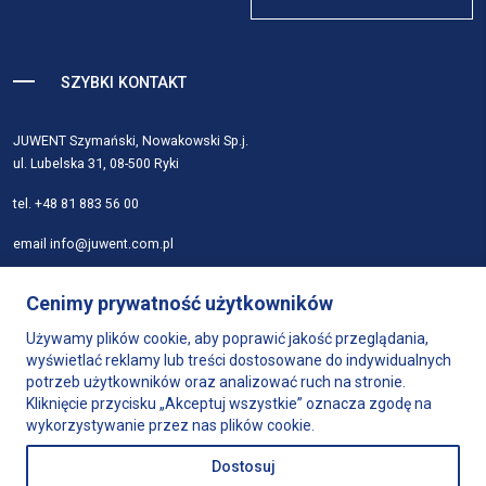
SZYBKI KONTAKT
JUWENT Szymański, Nowakowski Sp.j.
ul. Lubelska 31, 08-500 Ryki
tel.
+48 81 883 56 00
email
info@juwent.com.pl
Strona główna
Cenimy prywatność użytkowników
Firma
Produkty
Używamy plików cookie, aby poprawić jakość przeglądania,
wyświetlać reklamy lub treści dostosowane do indywidualnych
Dobór urządzeń
potrzeb użytkowników oraz analizować ruch na stronie.
Wsparcie
Kliknięcie przycisku „Akceptuj wszystkie” oznacza zgodę na
Sklep
wykorzystywanie przez nas plików cookie.
Kontakt
Dostosuj
Polityka prywatności