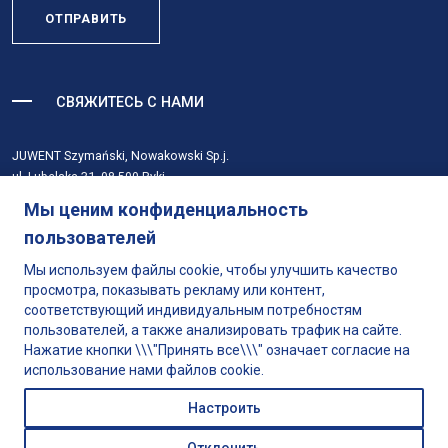
ОТПРАВИТЬ
СВЯЖИТЕСЬ С НАМИ
JUWENT Szymański, Nowakowski Sp.j.
ul. Lubelska 31, 08-500 Ryki
Мы ценим конфиденциальность
tel.
+48 81 883 56 00
пользователей
email
info@juwent.com.pl
Мы используем файлы cookie, чтобы улучшить качество
просмотра, показывать рекламу или контент,
Продукты
соответствующий индивидуальным потребностям
О компании
пользователей, а также анализировать трафик на сайте.
Выбор продукта
Нажатие кнопки \\\"Принять все\\\" означает согласие на
Поддерживать
использование нами файлов cookie.
Хранить
Настроить
Контакт