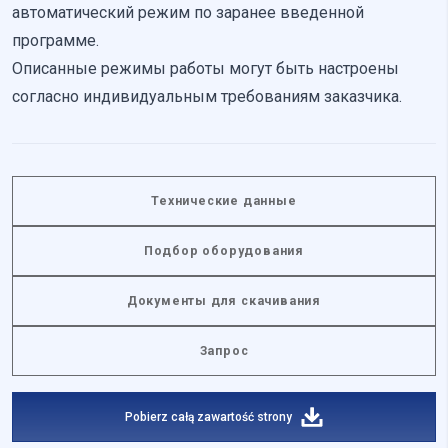
автоматический режим по заранее введенной
программе.
Неклассифицированные
Описанные режимы работы могут быть настроены
Неклассифицированные файлы cookie — это файлы,
согласно индивидуальным требованиям заказчика.
которые находятся в процессе классификации вместе с
поставщиками отдельных cookies.
Отклонить
Технические данные
Сохранить мои предпочтения
Подбор оборудования
Принять все
Документы для скачивания
Запрос
Pobierz całą zawartość strony